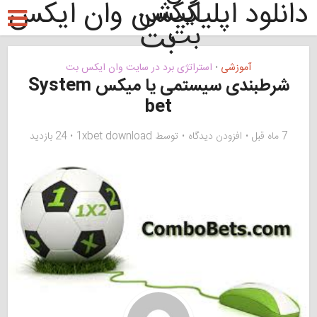
دانلود اپلیکیشن وان ایکس
بت
آموزشی
استراتژی برد در سایت وان ایکس بت
•
شرطبندی سیستمی یا میکس System
bet
7 ماه قبل
افزودن دیدگاه
توسط
1xbet download
24 بازدید