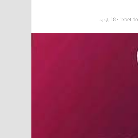
1xbet d
18 بازدید