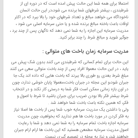
احتمالا برای همه شما این حالت پیش امده است که در دوره ای از
شرطبندی ، بیشتر شرطهای شما برنده می شود،در این حالت انسان
ناخوداگاه می خواهد مبالغ و تعداد شرطهای خود را بالا ببرد که در اکثر
اوقات باعث باخته مبالغ برنده شده و یا حتی سرمایه اصلی می شود ،
مدریت سرمایه این اجازه را به شما نمی دهد که ناگهان پس از چند برد ،
جوگیر شوید و مبالغ شرط را چند برابر کنید.
مدریت سرمایه زمان باخت های متوالی :
این حالت برای تمام کسانی که شرطبندی می کنند بدون شک پیش می
یاید ، در این حالت معمولا افراد پس از چند باخت متوالی سعی می کنند
مبلغ شرط بعدی رو طوری بالا ببرند که باخت هایی که داده اند یک جا
جبران شود،و این عجله در جبران باخت،معمولا پایان خوشی ندارد، چون
در اون بازه زمانی ممکن است فکر شما به درستی کار نکند و در انتخاب
شرط بیشتر فکر بالا بودن ضریب برای جبران باشید تا شرط با اصول و
فکر، که همین نکته باعث باخت شما خواهد شد .
ولی با داشتن یک مدریت سرمایه خوب شما پس از باخت ها اصلا نیاز
به فکر کردن در مورد باخت ها هم ندارید که بخواهید، چون مدریت
سرمایه اجازه باخت تمام سرمایه را به شما نمی دهد و شما با رعایت
اصول مدریت سرمایه مطمعن هستید که این باخت ها ارام ارام جبران
خواهند شد، و نیاز به عجله در تصمیم گیری نیست.