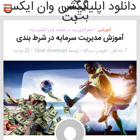
دانلود اپلیکیشن وان ایکس
بت
آموزشی
استراتژی برد در سایت وان ایکس بت
•
آموزش مدیریت سرمایه در شرط بندی
7 ماه قبل
افزودن دیدگاه
توسط
1xbet download
22 بازدید